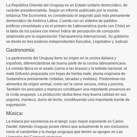
La República Oriental del Uruguay es un Estado unitario democrático, de
carácter presidencialista. Según un informe publicado por la revista
británica The Economist, es considerado el segundo país más plenamente
democrático de América Latina. Cuenta con un sistema de partidos
políticos consolidado y es el primero de Latinoamérica (junto con Chile) en
la tabla de los países con menor índice de percepción de corrupción
(elaborado por la organización Transparencia Internacional). Su gobierno
se divide en tres poderes independientes Ejecutivo, Legislativo y Judicial.
Gastronomía:
La gastronomía del Uruguay tiene su origen en la cocina italiana y
española, diferenciándose de buena parte de la cocina latinoamericana.
La comida típica es el asado (carne a las brasas) y la bebida nacional, el
mate (infusión preparada con hojas de hierba mate, planta originaria de
Sudamérica previamente cortadas, secadas y molidas). Predominan los
alimentos de origen animal, como ser la carne vacuna, ovina y porcina.
También los pescados y mariscos constituyen una importante presencia en
la costa uruguaya. La producción láctea tiene muy buena calidad en sus
yogures, manteca, dulce de leche, constituyendo una importante fuente de
exportación.
Música:
La música por excelencia es el tango cuyo mayor exponente es Carlos
Gardel. Además Uruguay posee ritmos que actualmente le son exclusivos
como el candombe y la murga uruguaya que tienen su apogeo en Las