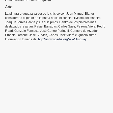
Llamadas del Carnaval uruguayo.
Arte:
La pintura uruguaya va desde lo clásico con Juan Manuel Blanes,
considerado el pintor de la patria hasta el constructivismo del maestro
Joaquín Torres García y sus discípulos. Dentro de los pintores más
destacados resaltan: Rafael Barradas, Carlos Sáez, Petrona Viera, Pedro
Figari, Gonzalo Fonseca, José Cuneo Perinetti, Carmelo de Arzadum,
Ernesto Laroche, José Gurvich, Carlos Paez Vilaró e Ignacio Iturria.
Información tomada de:
http://es.wikipedia.org/wiki/Uruguay