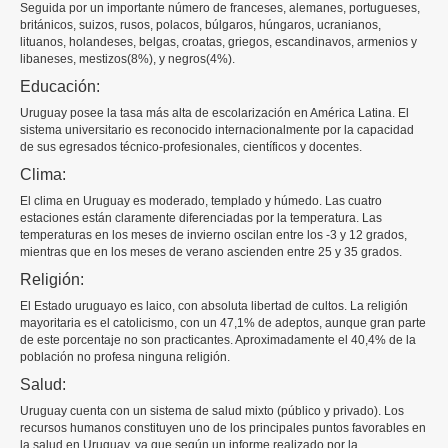
Seguida por un importante número de franceses, alemanes, portugueses,
británicos, suizos, rusos, polacos, búlgaros, húngaros, ucranianos,
lituanos, holandeses, belgas, croatas, griegos, escandinavos, armenios y
libaneses, mestizos(8%), y negros(4%).
Educación:
Uruguay posee la tasa más alta de escolarización en América Latina. El
sistema universitario es reconocido internacionalmente por la capacidad
de sus egresados técnico-profesionales, científicos y docentes.
Clima:
El clima en Uruguay es moderado, templado y húmedo. Las cuatro
estaciones están claramente diferenciadas por la temperatura. Las
temperaturas en los meses de invierno oscilan entre los -3 y 12 grados,
mientras que en los meses de verano ascienden entre 25 y 35 grados.
Religión:
El Estado uruguayo es laico, con absoluta libertad de cultos. La religión
mayoritaria es el catolicismo, con un 47,1% de adeptos, aunque gran parte
de este porcentaje no son practicantes. Aproximadamente el 40,4% de la
población no profesa ninguna religión.
Salud:
Uruguay cuenta con un sistema de salud mixto (público y privado). Los
recursos humanos constituyen uno de los principales puntos favorables en
la salud en Uruguay, ya que según un informe realizado por la