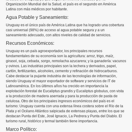
Organización Mundial del la Salud, el país es el segundo en América
Latina con más médicos por habitante.
Agua Potable y Saneamiento:
Uruguay es el único país de América Latina que ha logrado una cobertura
casi universal (98%) de acceso al agua potable segura y a un
saneamiento adecuado, con altos niveles de calidad de servicios.
Recursos Económicos:
Uruguay es un país agroexportador, los principales recursos
fundamentales de su economía son la agricultura: arroz, trigo, maíz,
girasol, soja, cebada, sorgo, remolacha azucarera; y la ganadería: vacunos
y ovinos. Las industrias principales son la lechera y derivados, papel,
cartón, fertilizantes, alcoholes, cemento y refinación de hidrocarburos.
Cabe destacar la pujante industria de las tecnologías de información,
siendo Uruguay el mayor exportador de software y servicios de IT de
Latinoamérica. En los últimos años ha crecido en importancia la
explotación forestal de Eucaliptus grandis y Eucaliptus globulus, con vista
a la producción de madera aserrada y para la producción de pasta de
celulosa. Otro de los principales ingresos económicos del país es el
turismo: Uruguay cuenta con una extensa línea costera sobre el Río de la
Plata y el Océano Atlántico salpicada de extensas playas, entre los que se
destacan Punta del Este, José Ignacio, La Pedrera y Punta del Diablo. El
turismo rural, histórico y termal también tiene importancia.
Marco Político: