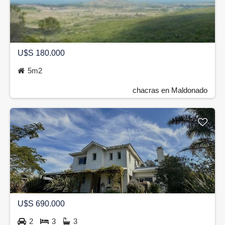
U$S 180.000
5m2
chacras en Maldonado
U$S 690.000
2
3
3