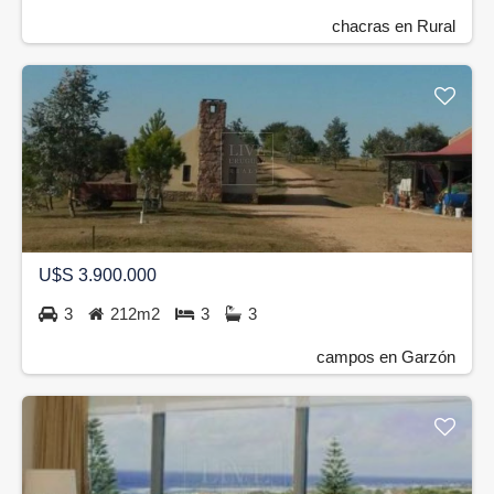
chacras en Rural
U$S 3.900.000
3
212m2
3
3
campos en Garzón