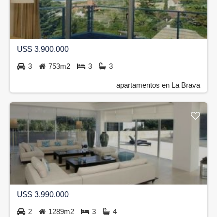
U$S 3.900.000
3
753m2
3
3
apartamentos en La Brava
U$S 3.990.000
2
1289m2
3
4