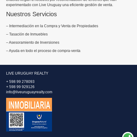
experimentado con Live Uruguay una eficiente gestión de venta.
Nuestros Servicios
– Intermediación en la Compra y Venta de Propiedades
– Tasación de Inmuebles
– Asesoramiento de Inversiones
– Ayuda en todo el proceso de compra-venta
LIVE URUGUAY REALTY
+ 598 99 278093
+ 598 99 929126
info@liveuruguayrealty.com